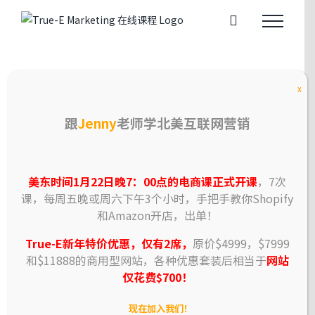
Skip
to
content
True-E互联网营销研究院
x
11月27日 《Shopify与Amazon电商实
跟
Jenny
老师学北美互联网营销
战课》开课啦!
输入姓名与邮箱获取课件 请确保信息真实有效
美东时间1月22日晚7：00点的电商课正式开课
，7次
课，每周五晚或周六下午3个小时，手把手教你Shopify
zoom公益课
11月21日
多伦多时间下午
和Amazon开店，出单！
2:30pm
True-E新年特价优惠，仅有2席，
原价$4999，$7999
和$11888的商用型网站，各种优惠套装后相当于
网站
《电商Amazon, Shopify和Dropshipping
仅花费$700！
的区别》 (输入邮箱
免费
索取课件)
现在加入我们！